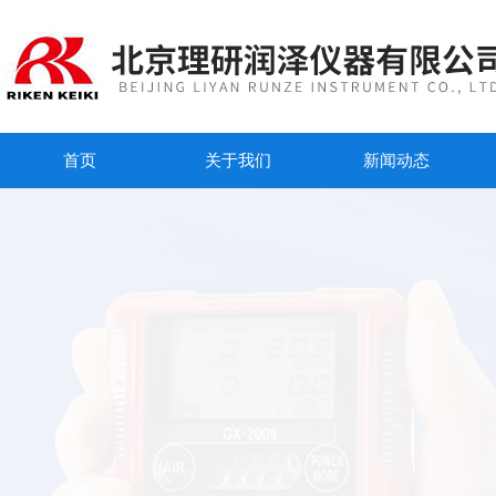
首页
关于我们
新闻动态