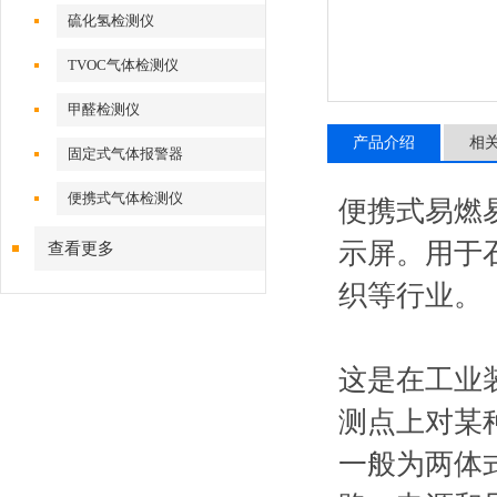
硫化氢检测仪
TVOC气体检测仪
甲醛检测仪
产品介绍
相
固定式气体报警器
便携式气体检测仪
便携式易燃
示屏。用于
查看更多
织等行业。
这是在工业
测点上对某
一般为两体