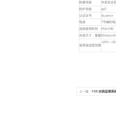
防爆等级
本质安全
防护等级
ip67
认证证书
tiis,atexce
电源
7
号碱性电
连续使用时间
约
小时
35
外形尺寸、重量
约
54(w)×6
-20
℃
~+50
使用温湿度范围
上一篇：
VOC在线监测系