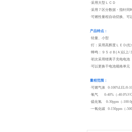
·采用大型ＬＣＤ
·采用７区分数据・指针同
·可燃性量程自动切换、可
产品特点：
·轻量、小型
·灯：采用高辉度ＬＥＤ(红
·蜂鸣：９５ｄＢ(Ａ)以上/
·初次采用锂离子充电电池
·可以更换干电池规格单元
量程范围：
·可燃气体 0-100%LEL/0-1
·氧气 0-40%（-40.0%V
·硫化氢 0-30ppm（-100.
·一氧化碳 0-150ppm（-50