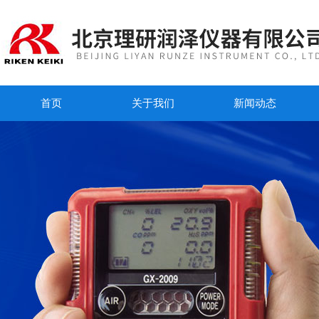
首页
关于我们
新闻动态