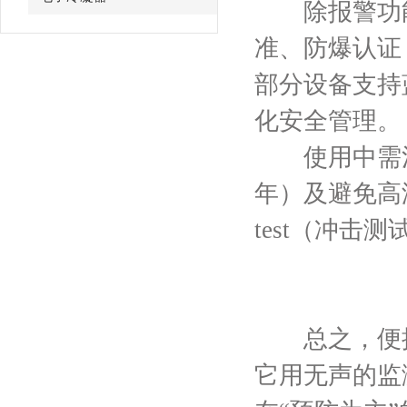
除报警功能
准、防爆认证（
部分设备支持
化安全管理。
使用中需注意
年）及避免高
test（冲击
总之，便携
它用无声的监