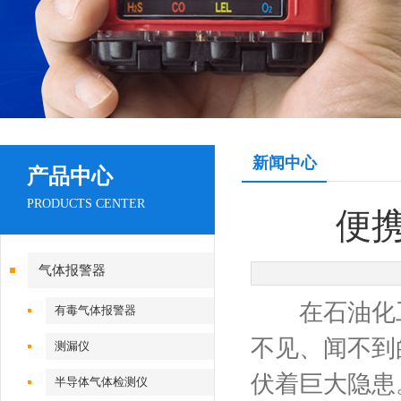
新闻中心
产品中心
PRODUCTS CENTER
便
气体报警器
在石油化工
有毒气体报警器
不见、闻不到
测漏仪
伏着巨大隐患
半导体气体检测仪