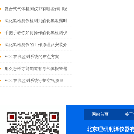
心？
复合式气体检测仪都有哪些作用呢
硫化氢检测仪检测到硫化氢泄露时
怎样建议防护举措
手把手教你如何操作硫化氢检测仪
硫化氢检测仪的工作原理及安装介
绍
VOC在线监测系统的布点方案
那么怎样才能知道有毒气体报警器
有*
VOC在线监测系统守护空气质量
的“科技哨兵”
网站首页
关于
北京理研润泽仪器