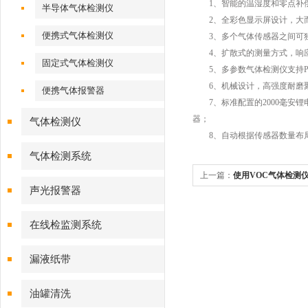
1、智能的温湿度和零点补偿
半导体气体检测仪
2、全彩色显示屏设计，大而
便携式气体检测仪
3、多个气体传感器之间可独
4、扩散式的测量方式，响应
固定式气体检测仪
5、多参数气体检测仪支持PPM
6、机械设计，高强度耐磨聚
便携气体报警器
7、标准配置的2000毫安锂
器；
气体检测仪
8、自动根据传感器数量布局，
气体检测系统
上一篇：
使用VOC气体检测
声光报警器
在线检监测系统
漏液纸带
油罐清洗