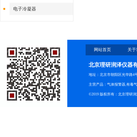
电子冷凝器
网站首页
关于
北京理研润泽仪器
地址：北京市朝阳区光华路4号院
主营产品：气体报警器,有毒
©2019 版权所有：北京理研