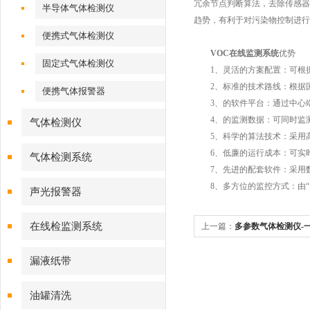
冗余节点判断算法，去除传感器
半导体气体检测仪
趋势，有利于对污染物控制进行
便携式气体检测仪
VOC在线监测系统
优势
固定式气体检测仪
1、灵活的方案配置：可根据
2、标准的技术路线：根据国
便携气体报警器
3、的软件平台：通过中心端
4、的监测数据：可同时监测
气体检测仪
5、科学的算法技术：采用高斯
6、低廉的运行成本：可实时
气体检测系统
7、先进的配套软件：采用数
8、多方位的监控方式：由“点
声光报警器
在线检监测系统
上一篇：
多参数气体检测仪-
漏液纸带
油罐清洗