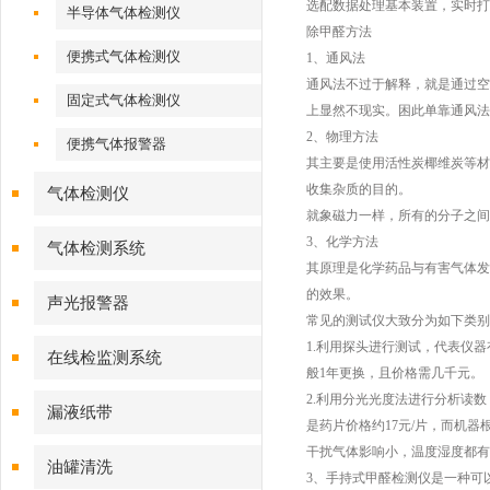
选配数据处理基本装置，实时打
半导体气体检测仪
除甲醛方法
便携式气体检测仪
1、通风法
通风法不过于解释，就是通过空
固定式气体检测仪
上显然不现实。困此单靠通风法
2、物理方法
便携气体报警器
其主要是使用活性炭椰维炭等材
收集杂质的目的。
气体检测仪
就象磁力一样，所有的分子之间
3、化学方法
气体检测系统
其原理是化学药品与有害气体发
的效果。
声光报警器
常见的测试仪大致分为如下类别
1.利用探头进行测试，代表仪器
在线检监测系统
般1年更换，且价格需几千元。
2.利用分光光度法进行分析读数
漏液纸带
是药片价格约17元/片，而机
干扰气体影响小，温度湿度都有
油罐清洗
3、手持式甲醛检测仪是一种可