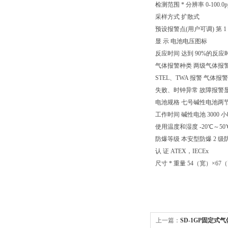
检测范围 * 分辨率 0-100.0p
采样方式 扩散式
预设报警点(用户可调) 第 1 报
显 示 电池电压图标
反应时间 达到 90%的反应时
气体报警种类 两级气体报警
STEL、TWA 报警 气
失败、时钟异常 故障报警显
电池规格 七号碱性电池两
工作时间 碱性电池 3000
使用温度和湿度 -20℃～50
防爆等级 本安型防爆 2 级防爆 II 
认 证 ATEX，IECEx
尺寸 * 重量 54（宽）×67
上一篇：
SD-1GP固定式