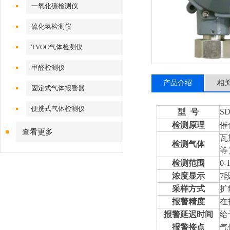
一氧化碳检测仪
硫化氢检测仪
TVOC气体检测仪
甲醛检测仪
产品介绍
相
固定式气体报警器
便携式气体检测仪
型
号
SD
检测原理
催
查看更多
瓦
检测气体
等
检测范围
0-
浓度显示
7
采样方式
扩
报警精度
在
报警延迟时间
给
报警接点
气